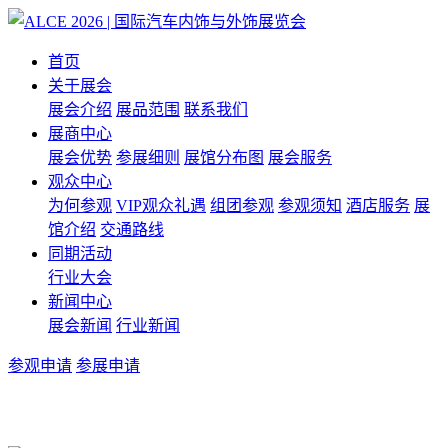
首页
关于展会
展会介绍
展品范围
联系我们
展商中心
展会优势
参展细则
展馆分布图
展会服务
观众中心
为何参观
VIP观众礼遇
组团参观
参观须知
酒店服务
展
馆介绍
交通路线
同期活动
行业大会
新闻中心
展会新闻
行业新闻
参观申请
参展申请