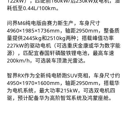
122kW），匹配前160kW/后230kW双电机，油
耗低至0.44L/100km。
问界M6纯电版由赛力斯生产，车身尺寸
4960×1985×1736mm，轴距2950mm，整备质
量提供2445kg和2510kg两种；搭载峰值功率
227kW的驱动电机（可选重庆金康或华为数字能
源），匹配宜春国轩磷酸铁锂电池，最高车速
200km/h，可选装车顶激光雷达。
智界RX作为全新纯电轿跑SUV亮相，车身尺寸约
4950×1970×1600mm，轴距2950mm，搭载华
为电机系统，最大功率215kW，可选双电机四
驱，预计配备华为高阶智驾系统及鸿蒙座舱。