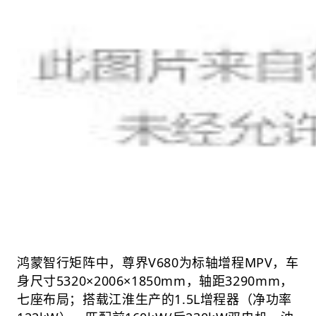
鸿蒙智行矩阵中，尊界V680为标轴增程MPV，车
身尺寸5320×2006×1850mm，轴距3290mm，
七座布局；搭载江淮生产的1.5L增程器（净功率