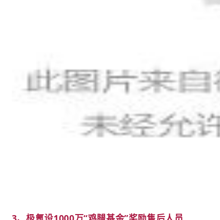
3、极氪设1000万“鸡腿基金”奖励售后人员